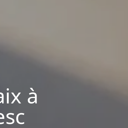
ix à
esc