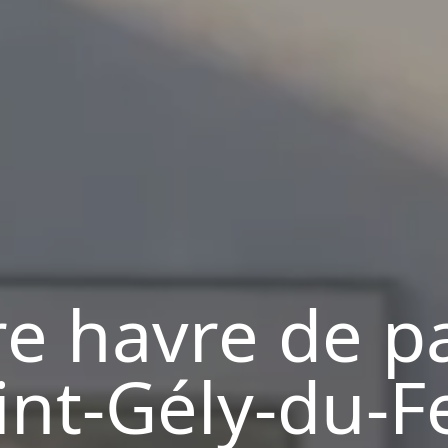
re havre de pa
int-Gély-du-F